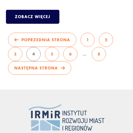
ZOBACZ WIĘCEJ
POPRZEDNIA STRONA
1
2
3
4
5
6
…
8
NASTĘPNA STRONA