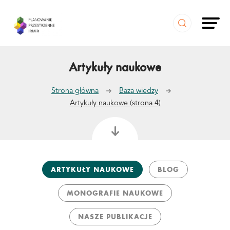
Pokaż
popup
z
wyszukiwarką
Artykuły naukowe
Strona główna
Baza wiedzy
Artykuły naukowe (strona 4)
ARTYKUŁY NAUKOWE
BLOG
MONOGRAFIE NAUKOWE
NASZE PUBLIKACJE